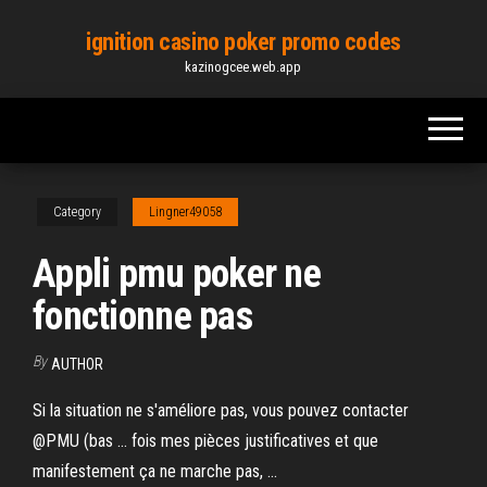
Skip
ignition casino poker promo codes
to
kazinogcee.web.app
the
content
Category
Lingner49058
Appli pmu poker ne
fonctionne pas
By
AUTHOR
Si la situation ne s'améliore pas, vous pouvez contacter
@PMU (bas ... fois mes pièces justificatives et que
manifestement ça ne marche pas, ...