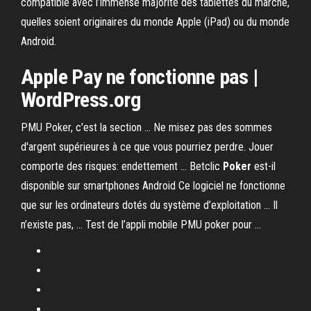
compatible avec l’immense majorité des tablettes du marché,
quelles soient originaires du monde Apple (iPad) ou du monde
Android.
Apple
Pay
ne
fonctionne
pas
|
WordPress.org
PMU Poker, c'est la section ... Ne misez pas des sommes
d'argent supérieures à ce que vous pourriez perdre. Jouer
comporte des risques: endettement ... Betclic
Poker
est-il
disponible sur smartphones Android Ce logiciel ne fonctionne
que sur les ordinateurs dotés du système d’exploitation ... Il
n’existe pas, ... Test de l’appli mobile PMU poker pour ...